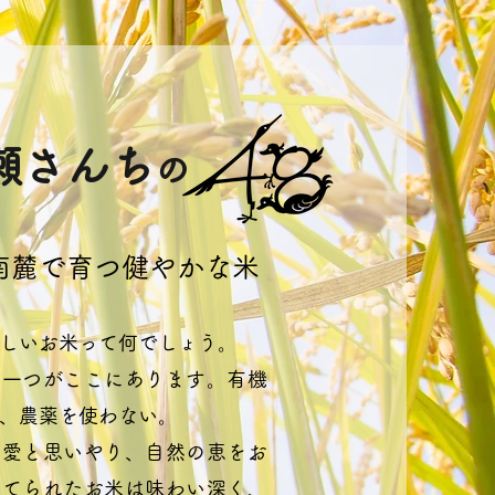
瀬さんち
の
南麓で育つ健やかな米
しいお米って何でしょう。
の一つがここにあります。有機
、農薬を使わない。
り愛と思いやり、自然の恵をお
育てられたお米は味わい深く、