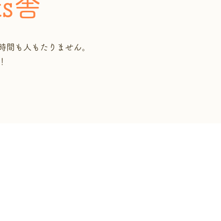
ks舎
時間も人もたりません。
！