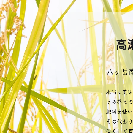
高
八ヶ岳
本当に美味
その答え
肥料を使い
その代わ
借りして