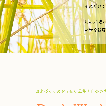
それだけで
幻の米 農
い米を栽培
お米づくりのお手伝い募集！自分の