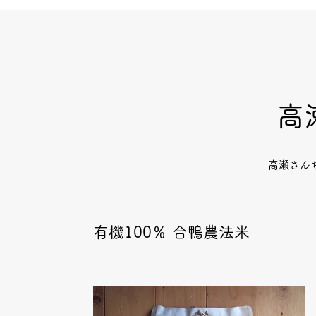
高
高瀬さん
有機100％ 合鴨農法米