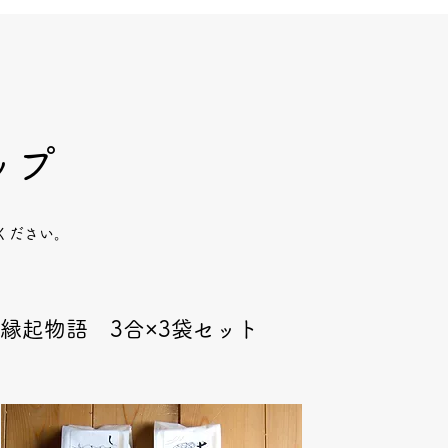
ップ
ください。
縁起物語 3合×3袋セット