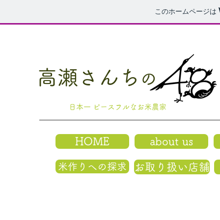
このホームページは
高瀬さんち
の
日本一 ピースフルなお米農家
HOME
about us
米作りへの探求
お取り扱い店舗